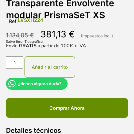
Transparente Envolvente
modular PrismaSeT XS
LVSXH224
Ref:
381,13
€
1.134,05
€
Salvo Error Tipográfico
Envío
GRATIS
a partir de 100Є + IVA
Añadir al carrito
¿tienes alguna duda?
Comprar Ahora
Detalles técnicos