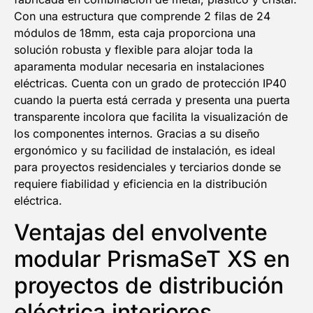
Con una estructura que comprende 2 filas de 24
módulos de 18mm, esta caja proporciona una
solución robusta y flexible para alojar toda la
5% DESCUENTO
aparamenta modular necesaria en instalaciones
eléctricas. Cuenta con un grado de protección IP40
cuando la puerta está cerrada y presenta una puerta
EN TU PRIMERA COMPRA
transparente incolora que facilita la visualización de
los componentes internos. Gracias a su diseño
NOMBRE
ergonómico y su facilidad de instalación, es ideal
para proyectos residenciales y terciarios donde se
requiere fiabilidad y eficiencia en la distribución
Email
eléctrica.
Ventajas del envolvente
¡QUIERO MI DESCUENTO!
modular PrismaSeT XS en
proyectos de distribución
eléctrica interiores