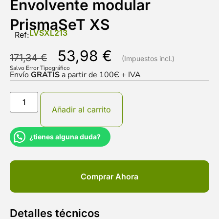
Envolvente modular
PrismaSeT XS
LVSXL213
Ref:
53,98
€
171,34
€
Salvo Error Tipográfico
Envío
GRATIS
a partir de 100Є + IVA
Añadir al carrito
¿tienes alguna duda?
Comprar Ahora
Detalles técnicos