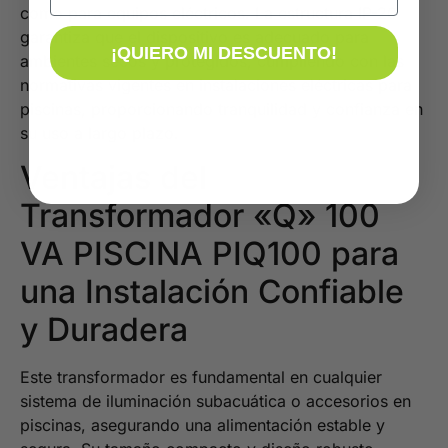
como para equipos eléctricos. La estructura IP-20
garantiza que el dispositivo es adecuado para
¡QUIERO MI DESCUENTO!
ambientes secos y protegidos, cumpliendo con las
normativas vigentes en instalaciones eléctricas para
piscinas, proporcionando tranquilidad y confianza en
su uso a largo plazo.
Ventajas del
Transformador «Q» 100
VA PISCINA PIQ100 para
una Instalación Confiable
y Duradera
Este transformador es fundamental en cualquier
sistema de iluminación subacuática o accesorios en
piscinas, asegurando una alimentación estable y