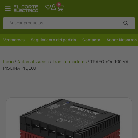
0
Ver marcas
Seguimiento del pedido
Contacto
Sobre Nosotros
Inicio
/
Automatización
/
Transformadores
/ TRAFO «Q» 100 VA
PISCINA PIQ100