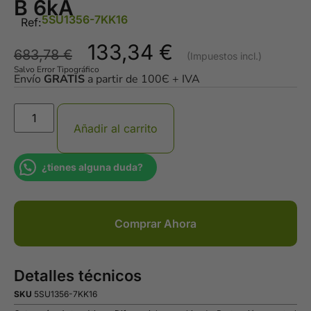
B 6kA
5SU1356-7KK16
Ref:
133,34
€
683,78
€
Salvo Error Tipográfico
Envío
GRATIS
a partir de 100Є + IVA
Añadir al carrito
¿tienes alguna duda?
Comprar Ahora
Detalles técnicos
SKU
5SU1356-7KK16