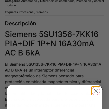
Categorías
Automático y Diferenciales combinado
,
Protección y control
modular
Etiquetas
Profesional
,
Siemens
Descripción
Siemens 5SU1356-7KK16
PIA+DIF 1P+N 16A30mA
AC B 6kA
El
Siemens 5SU1356-7KK16 PIA+DIF 1P+N 16A30mA
AC B 6kA
es un interruptor diferencial
magnetotérmico de Siemens pensado para
protección combinada magnetotérmica y diferencial
en instalaciones donde importan la referencia exacta,
la compatibilidad y la fiabilidad del cuadro eléctrico.
Es una opción adecuada para profesionales que
necesitan reponer material Siemens o montar una