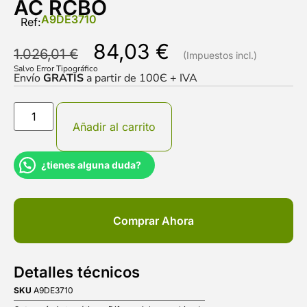
AC RCBO
A9DE3710
Ref:
84,03
€
1.026,01
€
Salvo Error Tipográfico
Envío
GRATIS
a partir de 100Є + IVA
Añadir al carrito
¿tienes alguna duda?
Comprar Ahora
Detalles técnicos
SKU
A9DE3710