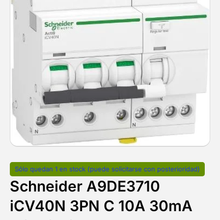
Sólo quedan 1 en stock (puede solicitarse con posterioridad)
Schneider A9DE3710
iCV40N 3PN C 10A 30mA