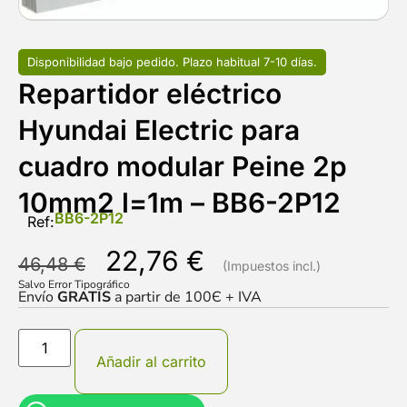
Disponibilidad bajo pedido. Plazo habitual 7-10 días.
Repartidor eléctrico
Hyundai Electric para
cuadro modular Peine 2p
10mm2 l=1m – BB6-2P12
BB6-2P12
Ref:
22,76
€
46,48
€
Salvo Error Tipográfico
Envío
GRATIS
a partir de 100Є + IVA
Añadir al carrito