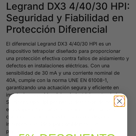
Legrand DX3 4/40/30 HPI:
Seguridad y Fiabilidad en
Protección Diferencial
El diferencial Legrand DX3 4/40/30 HPI es un
dispositivo tetrapolar diseñado para proporcionar
una protección efectiva contra fallos de aislamiento y
defectos en instalaciones eléctricas. Con una
sensibilidad de 30 mA y una corriente nominal de
40A, cumple con la norma UNE EN 61008-1,
garantizando una actuación segura y eficiente en
instalaciones residenciales, industriales y terciarias.
Su diseño tipo Hpi permite la detección de defectos
en componentes tanto en corriente alterna como
continua, con inmunidad reforzada a disparos
intempestivos, ideal para ambientes con
perturbaciones eléctricas como circuitos