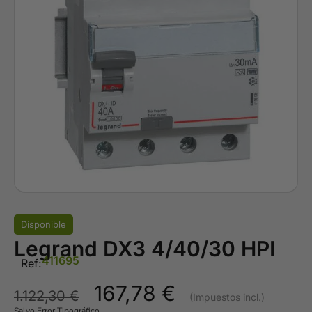
Disponible
Legrand DX3 4/40/30 HPI
411695
Ref:
167,78
€
1.122,30
€
Salvo Error Tipográfico