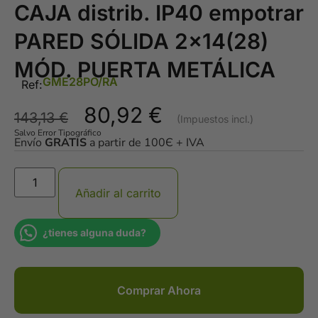
CAJA distrib. IP40 empotrar
PARED SÓLIDA 2×14(28)
MÓD. PUERTA METÁLICA
GME28PO/RA
Ref:
80,92
€
143,13
€
Salvo Error Tipográfico
Envío
GRATIS
a partir de 100Є + IVA
Añadir al carrito
¿tienes alguna duda?
Comprar Ahora