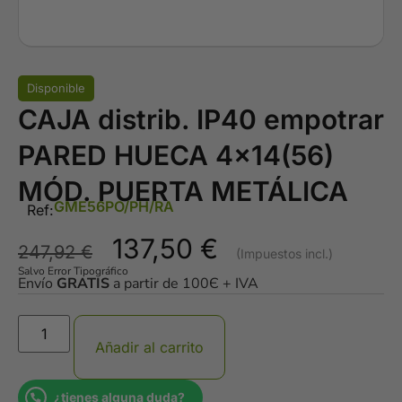
Disponible
CAJA distrib. IP40 empotrar
PARED HUECA 4×14(56)
MÓD. PUERTA METÁLICA
GME56PO/PH/RA
Ref:
137,50
€
247,92
€
Salvo Error Tipográfico
Envío
GRATIS
a partir de 100Є + IVA
Añadir al carrito
¿tienes alguna duda?