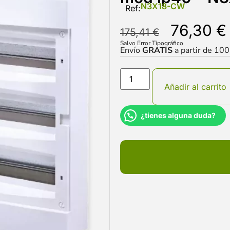
N3X18-CW
Ref:
76,30
€
175,41
€
Salvo Error Tipográfico
Envío
GRATIS
a partir de 10
Añadir al carrito
¿tienes alguna duda?