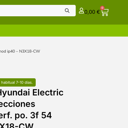
0
0,00
€
54 mod ip40 – N3X18-CW
 habitual 7-10 días.
yundai Electric
tecciones
rf. po. 3f 54
3X18-CW