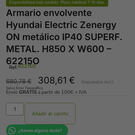
Disponibilidad bajo pedido. Plazo habitual 7-10 días.
Armario envolvente
Hyundai Electric Zenergy
ON metálico IP40 SUPERF.
METAL. H850 X W600 –
62215O
62215O
Ref:
308,61
€
680,78
€
Salvo Error Tipográfico
Envío
GRATIS
a partir de 100Є + IVA
Añadir al carrito
¿tienes alguna duda?