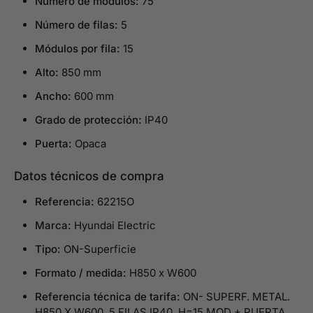
Número de módulos:
75
Número de filas:
5
Módulos por fila:
15
Alto:
850 mm
Ancho:
600 mm
Grado de protección:
IP40
Puerta:
Opaca
Datos técnicos de compra
Referencia:
62215O
Marca:
Hyundai Electric
Tipo:
ON-Superficie
Formato / medida:
H850 x W600
Referencia técnica de tarifa:
ON- SUPERF. METAL.
H850 X W600, 5 FILAS IP40, H=15 MOD + PUERTA