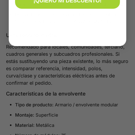
¡QUIERO MI DESCUENTO!
nueva, mantenimiento o ampliación de instalación.
Producto de la gama Hyundai Electric, orientado a
material eléctrico de baja tensión y automatización.
Usos recomendados
Recomendado para locales, comunidades, terciario,
cuadros generales y subcuadros profesionales. Si
estás sustituyendo una pieza existente, lo más seguro
es comparar referencia, intensidad, polos,
curva/clase y características eléctricas antes de
confirmar el pedido.
Características de la envolvente
Tipo de producto:
Armario / envolvente modular
Montaje:
Superficie
Material:
Metálica