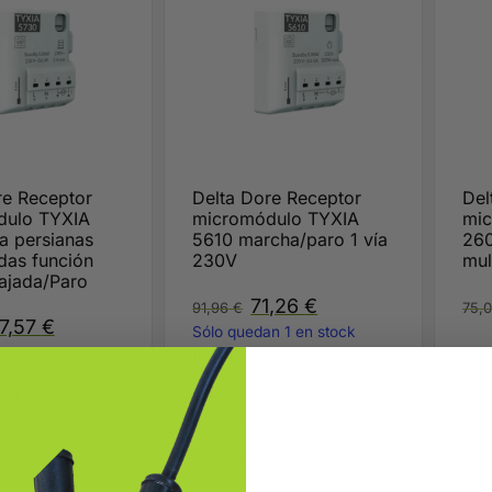
re Receptor
Delta Dore Receptor
Del
dulo TYXIA
micromódulo TYXIA
mic
a persianas
5610 marcha/paro 1 vía
260
das función
230V
mul
ajada/Paro
71,26
€
91,96
€
75,
7,57
€
Sólo quedan 1 en stock
conf
n 1 en stock
(puede solicitarse con
icitarse con
posterioridad)
ad)
r al carrito
Añadir al carrito