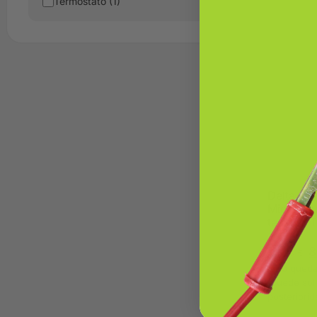
Termostato (1)
Delta Do
Micromód
técnico 
8
114,95
€
Sólo queda
(puede sol
posteriorid