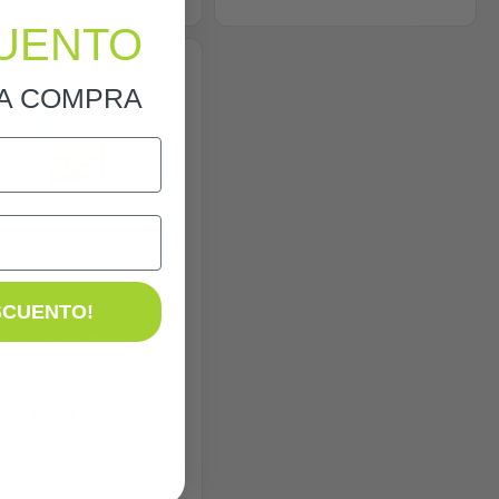
UENTO
RA COMPRA
ta Dore Termostato
SCUENTO!
ctrónico filar
BOX21 para
efacción
60,11
€
23
€
 quedan 1 en stock
de solicitarse con
erioridad)