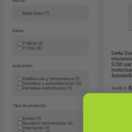
Marca
Delta Dore (7)
Gama
TYBOX (1)
TYXIA (6)
Delta Do
micromó
5730 par
Aplicación
motoriza
Subida/B
Calefacción y temperatura (1)
Domótica y automatización (5)
8
Persianas motorizadas (1)
114,95
€
Sólo queda
(puede sol
Tipo de producto
posteriorid
Emisor (1)
Añadi
Receptor micromódulo (4)
Telemando (1)