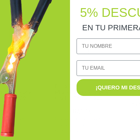
5% DESC
EN TU PRIME
NOMBRE
Email
re
Delta Dore
Del
¡QUIERO MI DE
ulo Receptor
Micromódulo Receptor
ele
TYXIA-4620
técnico TYXIA-4600
TY
cal
7,57
€
87,57
€
114,95
€
76,
n 1 en stock
Sólo quedan 1 en stock
Sólo
icitarse con
(puede solicitarse con
(pue
ad)
posterioridad)
post