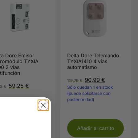
ta Dore Emisor
Delta Dore Telemando
romódulo TYXIA
TYXIA1410 4 vías
0 2 vías
automatismo
tifunción
90,99
€
119,79
€
59,25
€
02
€
Sólo quedan 1 en stock
irmar plazo de entrega
(puede solicitarse con
posterioridad)
Añadir al carrito
Añadir al carrito