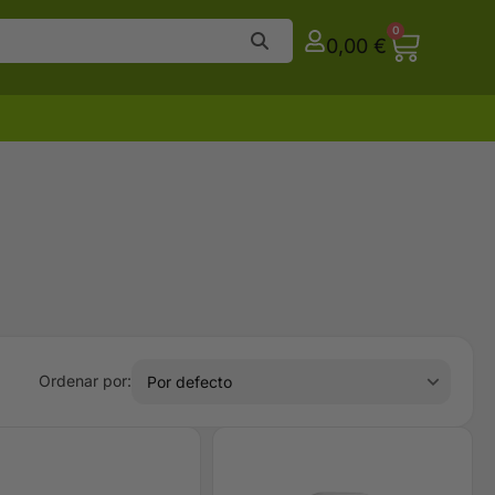
0
0,00
€
Ordenar por: