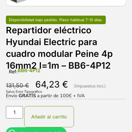
Disponibilidad bajo pedido. Plazo habitual 7-10 días.
Repartidor eléctrico
Hyundai Electric para
cuadro modular Peine 4p
16mm2 l=1m – BB6-4P12
BB6-4P12
Ref:
64,23
€
131,50
€
Salvo Error Tipográfico
Envío
GRATIS
a partir de 100Є + IVA
Añadir al carrito