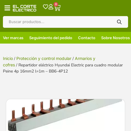
0
Ver marcas
Seguimiento del pedido
Contacto
Sobre Nosotros
Inicio
/
Protección y control modular
/
Armarios y
cofres
/ Repartidor eléctrico Hyundai Electric para cuadro modular
Peine 4p 16mm2 l=1m – BB6-4P12