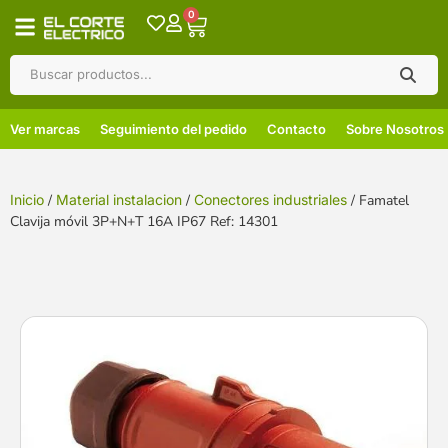
0
Ver marcas
Seguimiento del pedido
Contacto
Sobre Nosotros
Inicio
/
Material instalacion
/
Conectores industriales
/ Famatel
Clavija móvil 3P+N+T 16A IP67 Ref: 14301