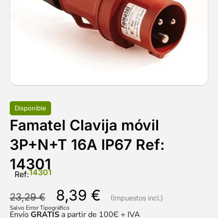
Disponible
Famatel Clavija móvil
3P+N+T 16A IP67 Ref:
14301
14301
Ref:
8,39
€
23,29
€
Salvo Error Tipográfico
Envío
GRATIS
a partir de 100Є + IVA